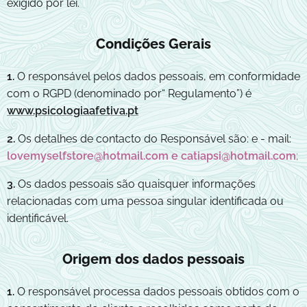
exigido por lei.
Condições Gerais
1.
O responsável pelos dados pessoais, em conformidade
com o RGPD (denominado por“ Regulamento”) é
www.psicologiaafetiva.pt
2.
Os detalhes de contacto do Responsável são: e - mail:
lovemyselfstore@hotmail.com e catiapsi@hotmail.com
;
3.
Os dados pessoais são quaisquer informações
relacionadas com uma pessoa singular identificada ou
identificável.
Origem dos dados pessoais
1.
O responsável processa dados pessoais obtidos com o